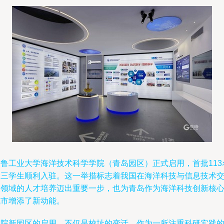
齐鲁工业大学海洋技术科学学院（青岛园区）正式启用，首批113
大三学生顺利入驻。这一举措标志着我国在海洋科技与信息技术
叉领域的人才培养迈出重要一步，也为青岛作为海洋科技创新核
城市增添了新动能。
学院新园区的启用，不仅是校址的变迁。作为一所注重科研实践