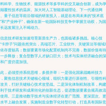
材料科学、生物技术、能源技术等多学科的交叉融合创新，成为
育颠覆性技术的温床。加大对人工智能基础理论、下一代通信网
络、量子信息等前沿领域的研发投入，就是在布局未来的“技术底
”和“产业种子”，确保在新一轮国际科技竞争中掌握主动权，为国
家长远发展注入不竭动力。
以信息技术研发加速培育新质生产力，也面临诸多挑战。核心技
术“卡脖子”问题依然突出，高端芯片、工业软件、关键算法等领域
外依存度较高；数据要素市场化配置机制尚不完善，数据价值有
进一步释放；复合型数字人才缺口巨大；技术与实体经济融合的
度和广度仍需加强。
因此，必须坚持系统思维，多措并举：一是强化国家战略科技力
量，聚焦信息技术关键核心领域，组织力量进行原创性、引领性
技攻关，打好关键核心技术攻坚战。二是深化体制机制改革，构
有利于技术研发和成果转化的创新生态，促进数据要素合规高效
通使用。三是推动数字技术与实体经济在更广范围、更深层次、
高水平上融合发展，实施制造业数字化转型行动，打造具有国际