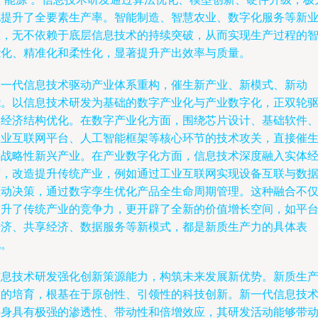
地提升了全要素生产率。智能制造、智慧农业、数字化服务等新
态，无不依赖于底层信息技术的持续突破，从而实现生产过程的
能化、精准化和柔性化，显著提升产出效率与质量。
新一代信息技术驱动产业体系重构，催生新产业、新模式、新动
能。以信息技术研发为基础的数字产业化与产业数字化，正双轮
动经济结构优化。在数字产业化方面，围绕芯片设计、基础软件
工业互联网平台、人工智能框架等核心环节的技术攻关，直接催
了战略性新兴产业。在产业数字化方面，信息技术深度融入实体
济，改造提升传统产业，例如通过工业互联网实现设备互联与数
驱动决策，通过数字孪生优化产品全生命周期管理。这种融合不
提升了传统产业的竞争力，更开辟了全新的价值增长空间，如平
经济、共享经济、数据服务等新模式，都是新质生产力的具体表
现。
信息技术研发强化创新策源能力，构筑未来发展新优势。新质生
力的培育，根基在于原创性、引领性的科技创新。新一代信息技
本身具有极强的渗透性、带动性和倍增效应，其研发活动能够带