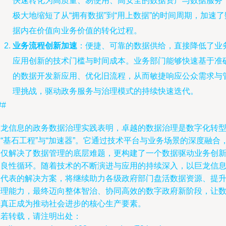
快速转化为高质量、易使用、高安全的数据资产与数据服务
极大地缩短了从“拥有数据”到“用上数据”的时间周期，加速了
据内在价值向业务价值的转化过程。
业务流程创新加速
：便捷、可靠的数据供给，直接降低了业
应用创新的技术门槛与时间成本。业务部门能够快速基于准
的数据开发新应用、优化旧流程，从而敏捷响应公众需求与
理挑战，驱动政务服务与治理模式的持续快速迭代。
##
巨龙信息的政务数据治理实践表明，卓越的数据治理是数字化转
“基石工程”与“加速器”。它通过技术平台与业务场景的深度融合
不仅解决了数据管理的底层难题，更构建了一个数据驱动业务创
的良性循环。随着技术的不断演进与应用的持续深入，以巨龙信
为代表的解决方案，将继续助力各级政府部门盘活数据资源、提
治理能力，最终迈向整体智治、协同高效的数字政府新阶段，让
据真正成为推动社会进步的核心生产要素。
如若转载，请注明出处：