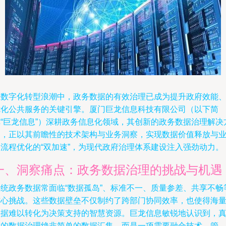
在数字化转型浪潮中，政务数据的有效治理已成为提升政府效能
优化公共服务的关键引擎。厦门巨龙信息科技有限公司（以下简
称“巨龙信息”）深耕政务信息化领域，其创新的政务数据治理解决
案，正以其前瞻性的技术架构与业务洞察，实现数据价值释放与
务流程优化的“双加速”，为现代政府治理体系建设注入强劲动力。
一、洞察痛点：政务数据治理的挑战与机遇
传统政务数据常面临“数据孤岛”、标准不一、质量参差、共享不畅
核心挑战。这些数据壁垒不仅制约了跨部门协同效率，也使得海
数据难以转化为决策支持的智慧资源。巨龙信息敏锐地认识到，
正的数据治理绝非简单的数据汇集，而是一项需要融合技术、管